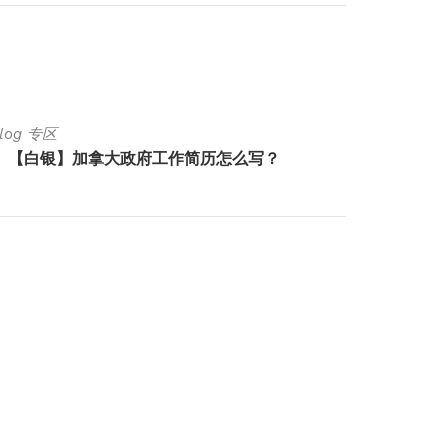
Blog 专区
Luck Bl
【白银】加拿大政府工作简历怎么写？