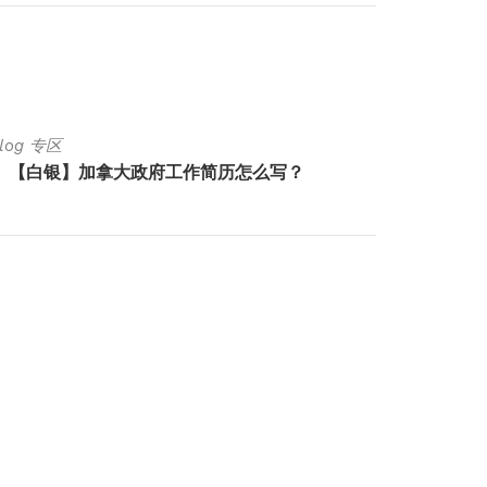
Blog 专区
Luck Bl
【白银】加拿大政府工作简历怎么写？