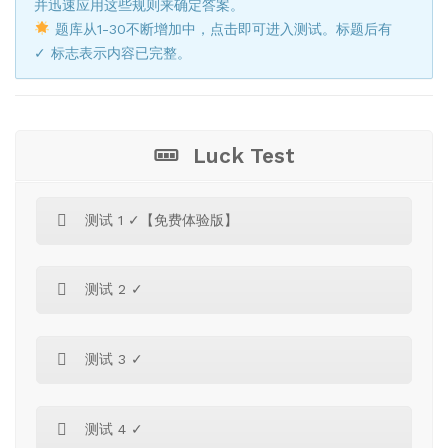
并迅速应用这些规则来确定答案。
题库从1-30不断增加中，点击即可进入测试。标题后有
✓ 标志表示内容已完整。
Luck Test
测试 1 ✓【免费体验版】
测试 2 ✓
测试 3 ✓
测试 4 ✓