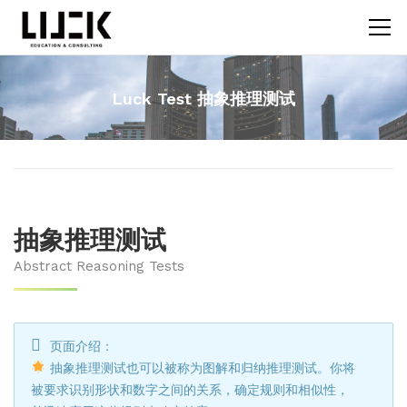
Luck Test 抽象推理测试
抽象推理测试
Abstract Reasoning Tests
页面介绍：
抽象推理测试也可以被称为图解和归纳推理测试。你将
被要求识别形状和数字之间的关系，确定规则和相似性，