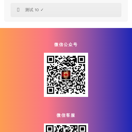
测试 10 ✓
微信公众号
微信客服