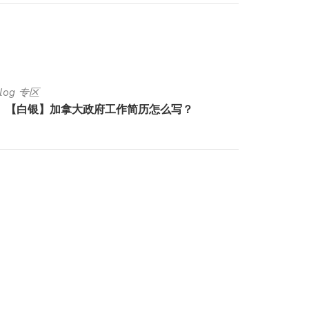
Blog 专区
Luck Bl
【白银】加拿大政府工作简历怎么写？