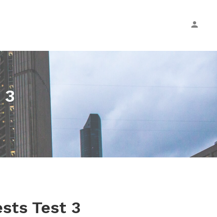
 3
ests Test 3