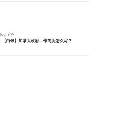
Blog 专区
Luck Bl
【白银】加拿大政府工作简历怎么写？