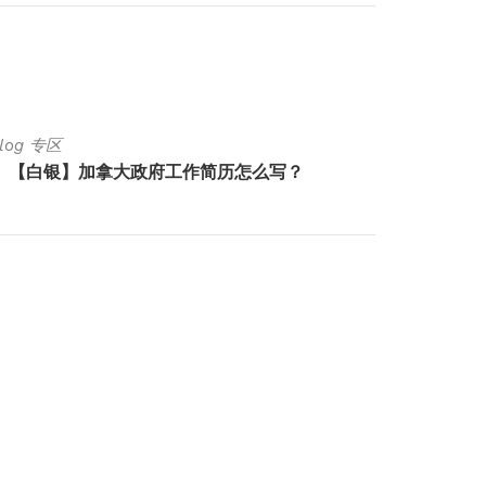
Blog 专区
Luck Bl
【白银】加拿大政府工作简历怎么写？