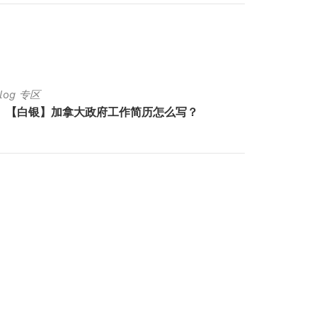
Blog 专区
Luck Bl
【白银】加拿大政府工作简历怎么写？