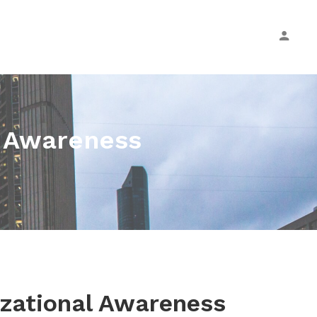
l Awareness
izational Awareness