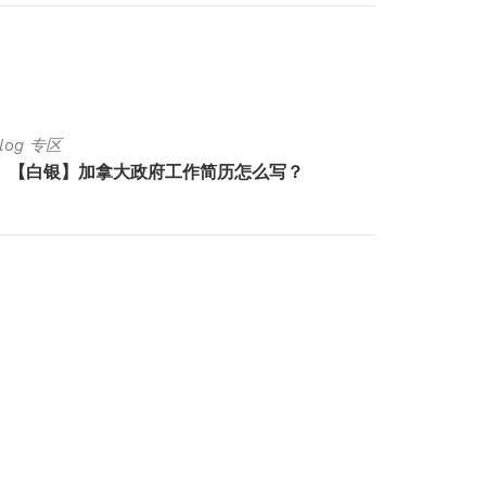
Blog 专区
Luck Bl
【白银】加拿大政府工作简历怎么写？