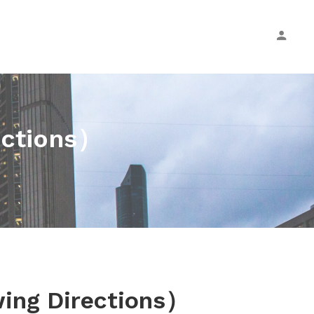
ections）
wing Directions）