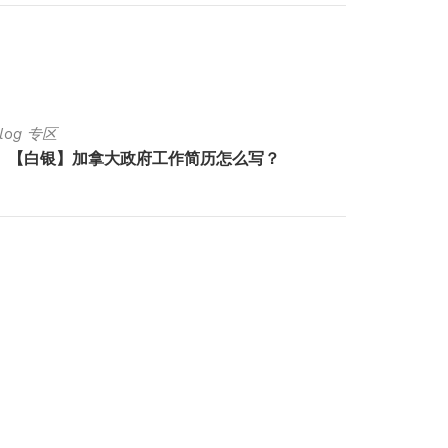
Blog 专区
Luck Bl
【白银】加拿大政府工作简历怎么写？