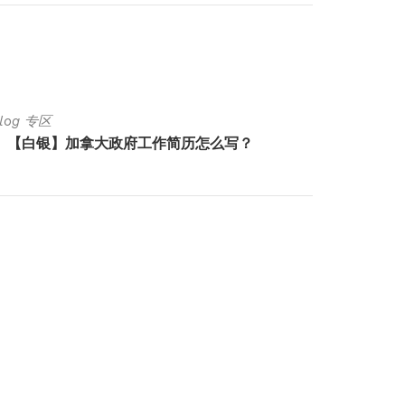
Blog 专区
Luck Bl
【白银】加拿大政府工作简历怎么写？