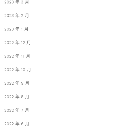
2023 年 3 月
2023 年 2 月
2023 年 1 月
2022 年 12 月
2022 年 11 月
2022 年 10 月
2022 年 9 月
2022 年 8 月
2022 年 7 月
2022 年 6 月