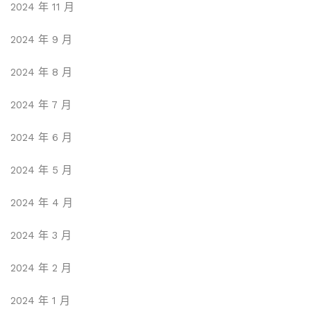
2024 年 11 月
2024 年 9 月
2024 年 8 月
2024 年 7 月
2024 年 6 月
2024 年 5 月
2024 年 4 月
2024 年 3 月
2024 年 2 月
2024 年 1 月