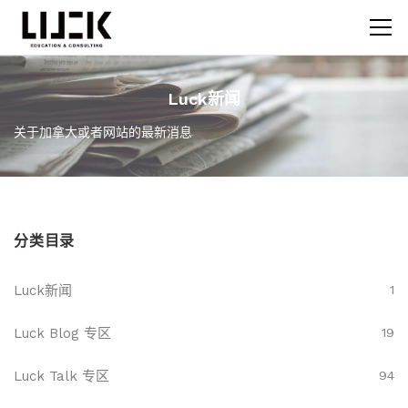
Luck新闻
关于加拿大或者网站的最新消息
分类目录
Luck新闻
1
Luck Blog 专区
19
Luck Talk 专区
94