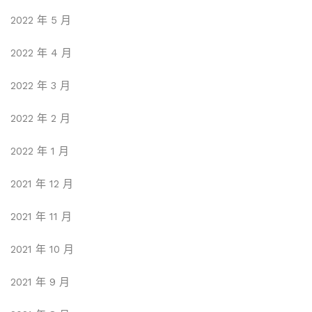
2022 年 5 月
2022 年 4 月
2022 年 3 月
2022 年 2 月
2022 年 1 月
2021 年 12 月
2021 年 11 月
2021 年 10 月
2021 年 9 月