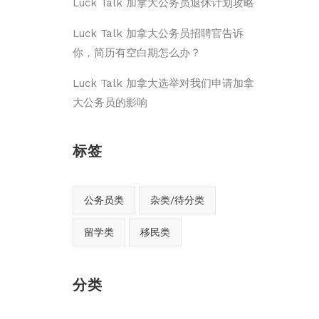
Luck Talk 加拿大公务员退休计划攻略
Luck Talk 加拿大公务员招聘官告诉
你，简历有空白期怎么办？
Luck Talk 加拿大选举对我们申请加拿
大公务员的影响
标签
公务员类
杂类/待分类
留学类
移民类
分类