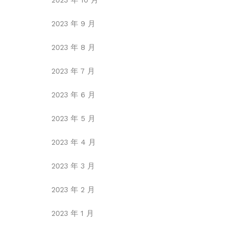
2023 年 10 月
2023 年 9 月
2023 年 8 月
2023 年 7 月
2023 年 6 月
2023 年 5 月
2023 年 4 月
2023 年 3 月
2023 年 2 月
2023 年 1 月