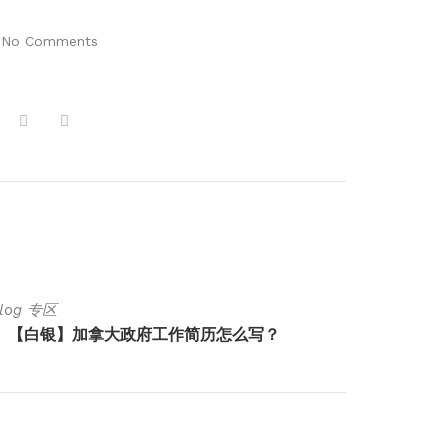
No Comments
Blog 专区
Luck Bl
【白银】加拿大政府工作简历怎么写？