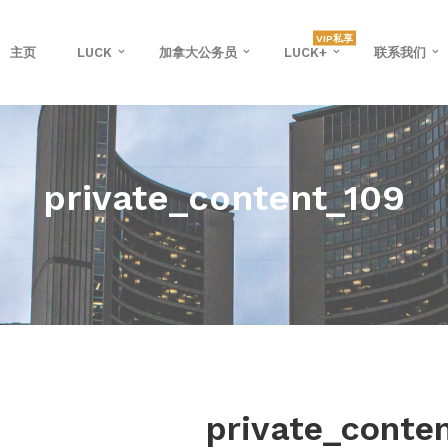
VIP私享
主页
LUCK
加拿大公务员
LUCK+
联系我们
private_content_109
private_conte