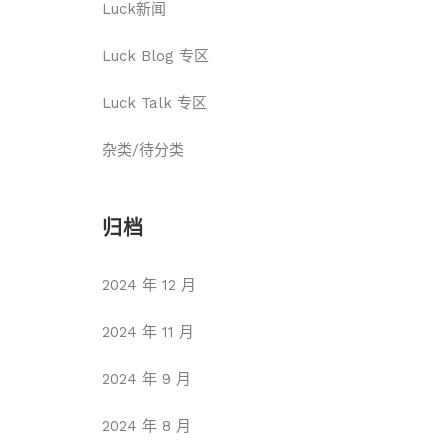
Luck新闻
Luck Blog 专区
Luck Talk 专区
杂类/待分类
归档
2024 年 12 月
2024 年 11 月
2024 年 9 月
2024 年 8 月