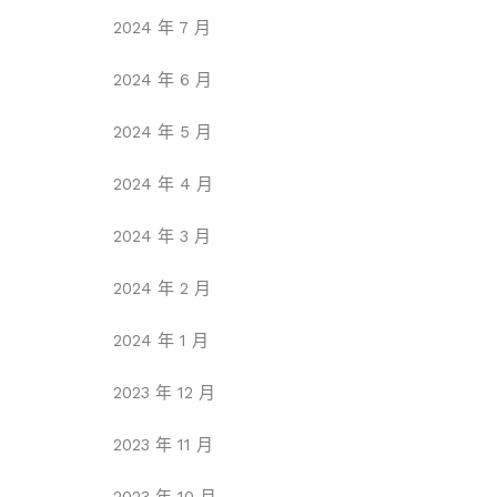
2024 年 7 月
2024 年 6 月
2024 年 5 月
2024 年 4 月
2024 年 3 月
2024 年 2 月
2024 年 1 月
2023 年 12 月
2023 年 11 月